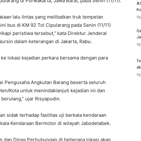
ularang di Purwakarta, Jawa Barat, pada Senin (11/11).
AS
K
aan lalu lintas yang melibatkan truk tempelan
Ag
i bus di KM 92 Tol Cipularang pada Senin (11/11)
Qa
ikapi peristiwa tersebut,” kata Direktur Jenderal
Ja
rsin dalam keterangan di Jakarta, Rabu.
Ag
ke lokasi kejadian perkara bersama dengan para
Tr
ak
Ag
si Pengusaha Angkutan Barang beserta seluruh
en/Kota untuk menindaklanjuti kejadian ini dan
 berulang,” ujar Risyapudin.
n sidak terhadap fasilitas uji berkala kendaraan
rkala Kendaraan Bermotor di wilayah Jabodetabek.
n dan Dinas Perhubungan di beberapa lokasi akan