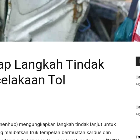
p Langkah Tindak
celakaan Tol
Ca
Ag
Ca
Ag
enhub) mengungkapkan langkah tindak lanjut untuk
ang melibatkan truk tempelan bermuatan kardus dan
Tr