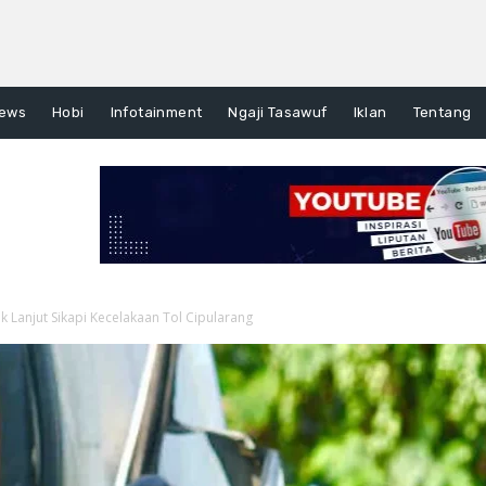
ews
Hobi
Infotainment
Ngaji Tasawuf
Iklan
Tentang
Lanjut Sikapi Kecelakaan Tol Cipularang