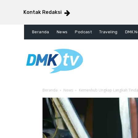
Kontak Redaksi
Beranda
News
Podcast
Traveling
DMK N
Beranda
News
Kemenhub Ungkap Langkah Tindak 