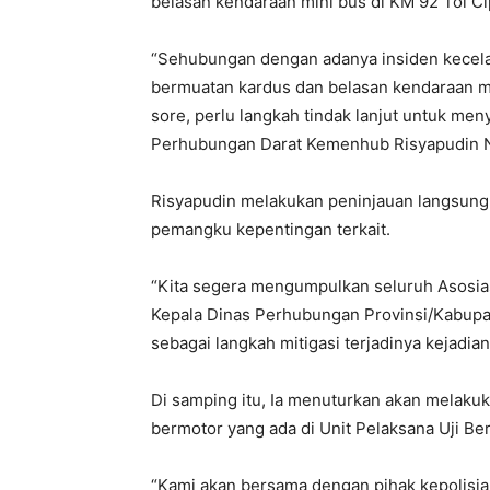
belasan kendaraan mini bus di KM 92 Tol Cip
“Sehubungan dengan adanya insiden kecelak
bermuatan kardus dan belasan kendaraan min
sore, perlu langkah tindak lanjut untuk meny
Perhubungan Darat Kemenhub Risyapudin Nu
Risyapudin melakukan peninjauan langsung 
pemangku kepentingan terkait.
“Kita segera mengumpulkan seluruh Asosia
Kepala Dinas Perhubungan Provinsi/Kabupat
sebagai langkah mitigasi terjadinya kejadian
Di samping itu, Ia menuturkan akan melakuka
bermotor yang ada di Unit Pelaksana Uji Be
“Kami akan bersama dengan pihak kepolisia