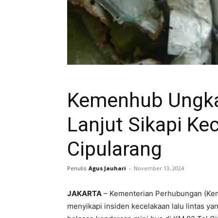
Kemenhub Ungka
Lanjut Sikapi Ke
Cipularang
Penulis
Agus Jauhari
-
November 13, 2024
JAKARTA
– Kementerian Perhubungan (Kem
menyikapi insiden kecelakaan lalu lintas y