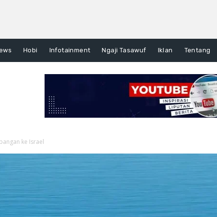
ews
Hobi
Infotainment
Ngaji Tasawuf
Iklan
Tentang
bangan ke Israel