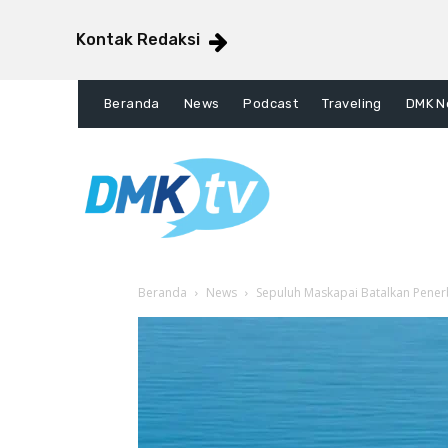
Kontak Redaksi
Beranda
News
Podcast
Traveling
DMK N
Beranda
News
Sepuluh Maskapai Batalkan Pener