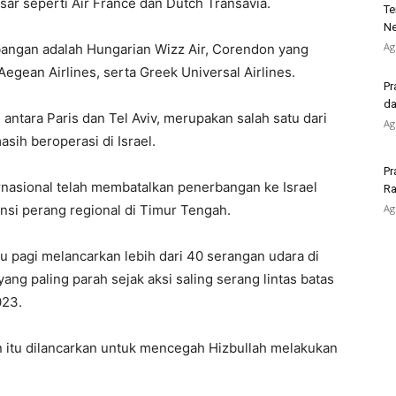
ar seperti Air France dan Dutch Transavia.
Te
Ne
Ag
angan adalah Hungarian Wizz Air, Corendon yang
 Aegean Airlines, serta Greek Universal Airlines.
Pr
da
ntara Paris dan Tel Aviv, merupakan salah satu dari
Ag
sih beroperasi di Israel.
Pr
ernasional telah membatalkan penerbangan ke Israel
Ra
nsi perang regional di Timur Tengah.
Ag
 pagi melancarkan lebih dari 40 serangan udara di
ng paling parah sejak aksi saling serang lintas batas
023.
 itu dilancarkan untuk mencegah Hizbullah melakukan