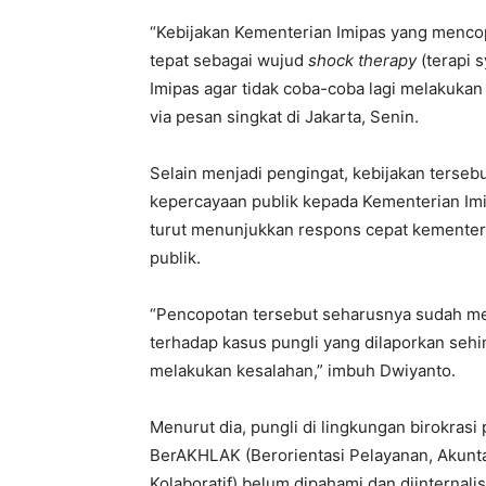
“Kebijakan Kementerian Imipas yang mencop
tepat sebagai wujud
shock therapy
(terapi 
Imipas agar tidak coba-coba lagi melakuka
via pesan singkat di Jakarta, Senin.
Selain menjadi pengingat, kebijakan tersebu
kepercayaan publik kepada Kementerian Imi
turut menunjukkan respons cepat kementer
publik.
“Pencopotan tersebut seharusnya sudah mela
terhadap kasus pungli yang dilaporkan sehi
melakukan kesalahan,” imbuh Dwiyanto.
Menurut dia, pungli di lingkungan birokras
BerAKHLAK (Berorientasi Pelayanan, Akunta
Kolaboratif) belum dipahami dan diinternalis