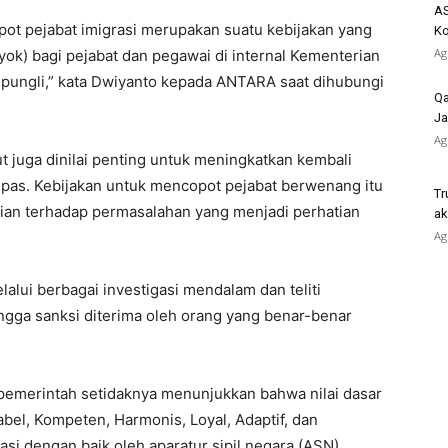
AS
ot pejabat imigrasi merupakan suatu kebijakan yang
K
Ag
syok) bagi pejabat dan pegawai di internal Kementerian
n pungli,” kata Dwiyanto kepada ANTARA saat dihubungi
Qa
Ja
Ag
t juga dinilai penting untuk meningkatkan kembali
pas. Kebijakan untuk mencopot pejabat berwenang itu
Tr
ian terhadap permasalahan yang menjadi perhatian
ak
Ag
lui berbagai investigasi mendalam dan teliti
ngga sanksi diterima oleh orang yang benar-benar
i pemerintah setidaknya menunjukkan bahwa nilai dasar
bel, Kompeten, Harmonis, Loyal, Adaptif, dan
asi dengan baik oleh aparatur sipil negara (ASN).