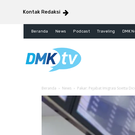
Kontak Redaksi
Beranda
News
Podcast
Traveling
DMK N
Beranda
News
Pakar: Pejabat Imigrasi Soetta Di