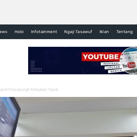
ews
Hobi
Infotainment
Ngaji Tasawuf
Iklan
Tentang
copot Pascapungli Kebijakan Tepat