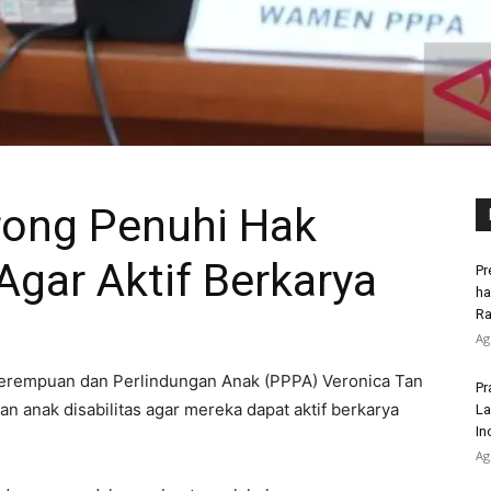
rong Penuhi Hak
Agar Aktif Berkarya
Pr
ha
Ra
Ag
erempuan dan Perlindungan Anak (PPPA) Veronica Tan
Pr
anak disabilitas agar mereka dapat aktif berkarya
La
In
Ag