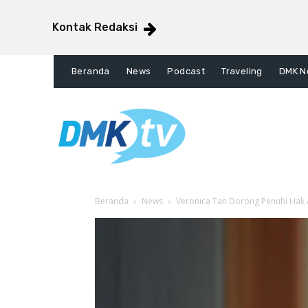
Kontak Redaksi
Beranda
News
Podcast
Traveling
DMK N
Beranda
News
Veronica Tan Dorong Penuhi Hak A