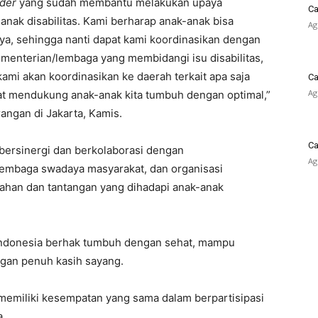
lder
yang sudah membantu melakukan upaya
Ca
nak disabilitas. Kami berharap anak-anak bisa
Ag
, sehingga nanti dapat kami koordinasikan dengan
ementerian/lembaga yang membidangi isu disabilitas,
ami akan koordinasikan ke daerah terkait apa saja
Ca
Ag
at mendukung anak-anak kita tumbuh dengan optimal,”
ngan di Jakarta, Kamis.
Ca
bersinergi dan berkolaborasi dengan
Ag
lembaga swadaya masyarakat, dan organisasi
ahan dan tantangan yang dihadapi anak-anak
Indonesia berhak tumbuh dengan sehat, mampu
gan penuh kasih sayang.
 memiliki kesempatan yang sama dalam berpartisipasi
a.