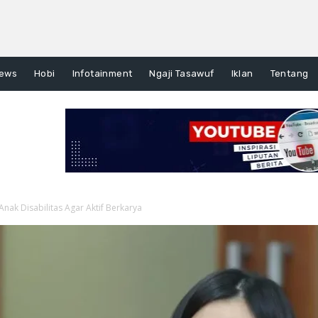
ews
Hobi
Infotainment
Ngaji Tasawuf
Iklan
Tentang
nak Disabilitas Agar Aktif Berkarya