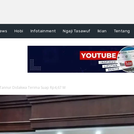
ews
Hobi
Infotainment
Ngaji Tasawuf
Iklan
Tentang
 Tannur Didakwa Terima Suap Rp4,67 M