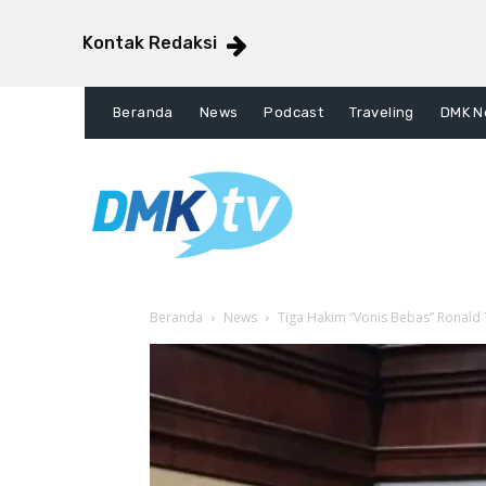
Kontak Redaksi
Beranda
News
Podcast
Traveling
DMK N
Beranda
News
Tiga Hakim “Vonis Bebas” Ronald