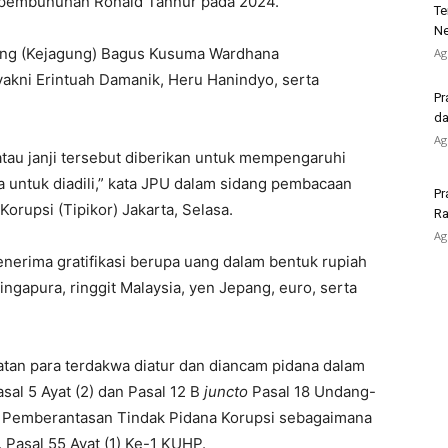
 pembunuhan Ronald Tannur pada 2024.
Te
Ne
ung (Kejagung) Bagus Kusuma Wardhana
Ag
akni Erintuah Damanik, Heru Hanindyo, serta
Pr
da
Ag
atau janji tersebut diberikan untuk mempengaruhi
 untuk diadili,” kata JPU dalam sidang pembacaan
Pr
orupsi (Tipikor) Jakarta, Selasa.
Ra
Ag
enerima gratifikasi berupa uang dalam bentuk rupiah
ingapura, ringgit Malaysia, yen Jepang, euro, serta
an para terdakwa diatur dan diancam pidana dalam
asal 5 Ayat (2) dan Pasal 12 B
juncto
Pasal 18 Undang-
 Pemberantasan Tindak Pidana Korupsi sebagaimana
Pasal 55 Ayat (1) Ke-1 KUHP.