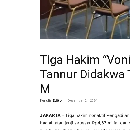
Tiga Hakim “Von
Tannur Didakwa 
M
Penulis
Editor
-
Desember 24, 2024
JAKARTA
– Tiga hakim nonaktif Pengadila
hadiah atau janji sebesar Rp4,67 miliar dan 