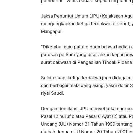
pemberian “vonis bebas” kepada terpidana
Jaksa Penuntut Umum (JPU) Kejaksaan Ag
mengungkapkan ketiga terdakwa tersebut, y
Mangapul.
“Diketahui atau patut diduga bahwa hadiah 
putusan perkara yang diserahkan kepadanya
surat dakwaan di Pengadilan Tindak Pidana K
Selain suap, ketiga terdakwa juga diduga m
dan berbagai mata uang asing, yakni dolar S
riyal Saudi.
Dengan demikian, JPU menyebutkan perbuat
Pasal 12 huruf c atau Pasal 6 Ayat (2) atau P
Undang (UU) Nomor 31 Tahun 1999 tentang
diubah dengan UU Nomor 20 Tahun 2001 jo. 