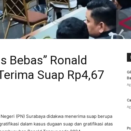
is Bebas” Ronald
Terima Suap Rp4,67
Gi
Ba
Ag
Ca
Ag
n Negeri (PN) Surabaya didakwa menerima suap berupa
gratifikasi dalam kasus dugaan suap dan gratifikasi atas
Pr