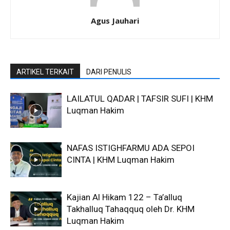
Agus Jauhari
ARTIKEL TERKAIT
DARI PENULIS
LAILATUL QADAR | TAFSIR SUFI | KHM
Luqman Hakim
NAFAS ISTIGHFARMU ADA SEPOI
CINTA | KHM Luqman Hakim
Kajian Al Hikam 122 – Ta’alluq
Takhalluq Tahaqquq oleh Dr. KHM
Luqman Hakim