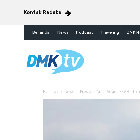
Kontak Redaksi
Beranda
News
Podcast
Traveling
DMK N
Beranda
News
Presiden Antar Sekjen PKV Bertol