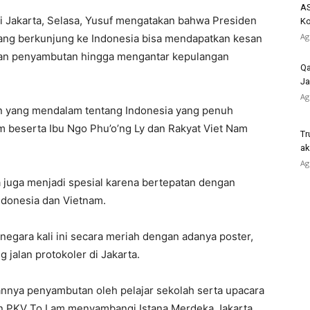
AS
i Jakarta, Selasa, Yusuf mengatakan bahwa Presiden
K
Ag
ng berkunjung ke Indonesia bisa mendapatkan kesan
aian penyambutan hingga mengantar kepulangan
Qa
Ja
Ag
n yang mendalam tentang Indonesia yang penuh
beserta Ibu Ngo Phu’o’ng Ly dan Rakyat Viet Nam
Tr
ak
Ag
juga menjadi spesial karena bertepatan dengan
ndonesia dan Vietnam.
negara kali ini secara meriah dengan adanya poster,
 jalan protokoler di Jakarta.
annya penyambutan oleh pelajar sekolah serta upacara
n PKV To Lam menyambangi Istana Merdeka Jakarta.