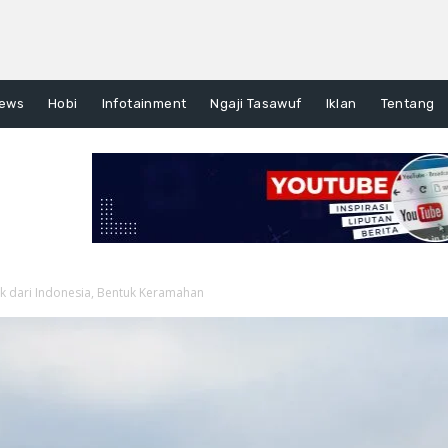
ews
Hobi
Infotainment
Ngaji Tasawuf
Iklan
Tentang
ak dari Indonesia, Bentuk Keramahan