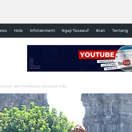
ews
Hobi
Infotainment
Ngaji Tasawuf
Iklan
Tentang
mbanan Saksi Kedekatan Indonesia-India