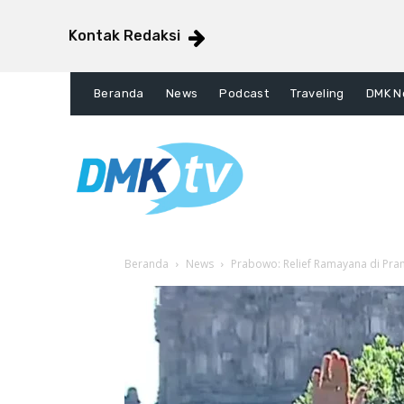
Kontak Redaksi
Beranda
News
Podcast
Traveling
DMK N
Beranda
News
Prabowo: Relief Ramayana di Pra