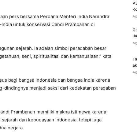
AS
K
taan pers bersama Perdana Menteri India Narendra
Ag
–India untuk konservasi Candi Prambanan di
Qa
Ja
Ag
gunan sejarah. Ia adalah simbol peradaban besar
tahuan, seni, spiritualitas, dan kemanusiaan,” kata
Tr
ak
Ag
us bagi bangsa Indonesia dan bangsa India karena
ing-dindingnya menjadi saksi dari kedekatan peradaban
andi Prambanan memiliki makna istimewa karena
 sejarah dan kebudayaan Indonesia, tetapi juga
dua negara.