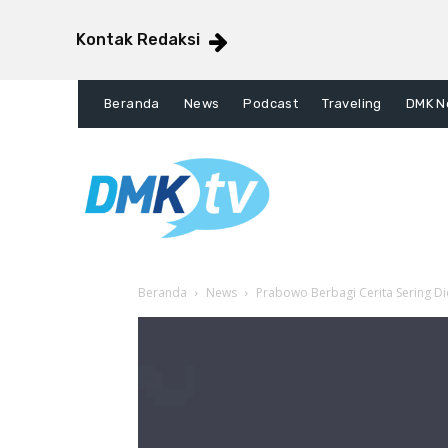
Kontak Redaksi
Beranda
News
Podcast
Traveling
DMK N
Beranda
News
Prabowo Berbagi Cerita Sering Di