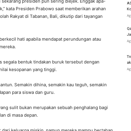
 sekarang presiden pun sering diejek. Enggak apa-
AS
baik,” kata Presiden Prabowo saat memberikan arahan
K
Ag
h Rakyat di Tabanan, Bali, dikutip dari tayangan
Qa
Ja
berkecil hati apabila mendapat perundungan atau
Ag
 mereka.
Tr
segala bentuk tindakan buruk tersebut dengan
ak
ilai kesopanan yang tinggi.
Ag
 santun. Semakin dihina, semakin kau teguh, semakin
dapan para siswa dan guru.
yang sulit bukan merupakan sebuah penghalang bagi
lan di masa depan.
ir dari keluarga miskin, namun mereka mampu bertahan