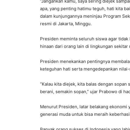
“Jangankan kamu, saya sering diejek sampai
apa, yang penting hatimu teguh, hati kita 
dalam kunjungannya meninjau Program Sekola
resmi di Jakarta, Minggu.
Presiden meminta seluruh siswa agar tidak 
hinaan dari orang lain di lingkungan sekitar
Presiden menekankan pentingnya membalas 
keteguhan hati serta mengedepankan nilai-n
“Kalau kita diejek, kita balas dengan sopan
berani, semakin sopan,” ujar Prabowo di ha
Menurut Presiden, latar belakang ekonomi 
generasi muda untuk bisa meraih keberhasi
Banyak orang sukses di Indonesia yang lah