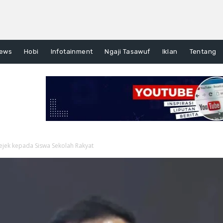
ews
Hobi
Infotainment
Ngaji Tasawuf
Iklan
Tentang
ejek kepada Siswa Sekolah Rakyat