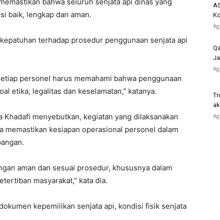
 memastikan bahwa seluruh senjata api dinas yang
AS
si baik, lengkap dan aman.
K
Ag
a kepatuhan terhadap prosedur penggunaan senjata api
Qa
Ja
Ag
. Setiap personel harus memahami bahwa penggunaan
soal etika, legalitas dan keselamatan,” katanya.
Tr
ak
a Khadafi menyebutkan, kegiatan yang dilaksanakan
Ag
aya memastikan kesiapan operasional personel dalam
pangan.
dengan aman dan sesuai prosedur, khususnya dalam
rtiban masyarakat,” kata dia.
kumen kepemilikan senjata api, kondisi fisik senjata
.