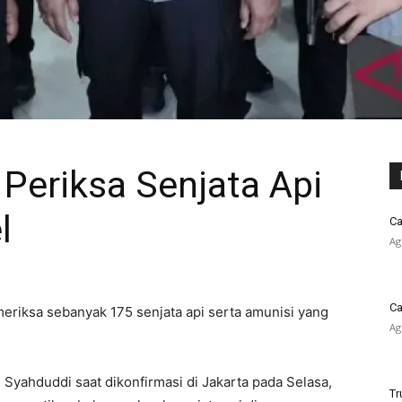
 Periksa Senjata Api
l
Ca
Ag
Ca
eriksa sebanyak 175 senjata api serta amunisi yang
Ag
Syahduddi saat dikonfirmasi di Jakarta pada Selasa,
Tr