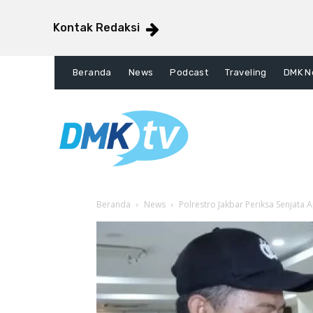
Kontak Redaksi
Beranda
News
Podcast
Traveling
DMK N
Beranda
News
Polrestro Jakbar Periksa Senjata 