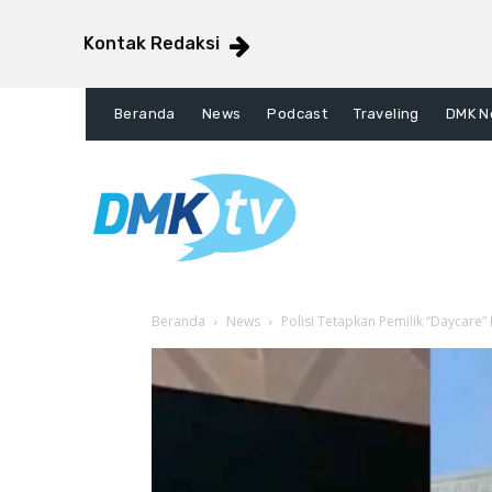
Kontak Redaksi
Beranda
News
Podcast
Traveling
DMK N
Beranda
News
Polisi Tetapkan Pemilik “Daycare