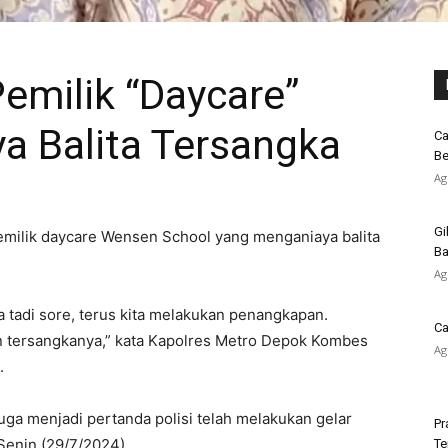
Pemilik “Daycare”
a Balita Tersangka
Ca
Be
Ag
Gi
pemilik daycare Wensen School yang menganiaya balita
Ba
Ag
 ya tadi sore, terus kita melakukan penangkapan.
Ca
n tersangkanya,” kata Kapolres Metro Depok Kombes
Ag
.
a menjadi pertanda polisi telah melakukan gelar
Pr
Senin (29/7/2024).
Te