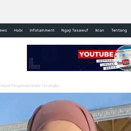
ews
Hobi
Infotainment
Ngaji Tasawuf
Iklan
Tentang
” Depok Penganiaya Balita Tersangka