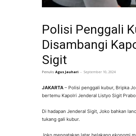
Polisi Penggali 
Disambangi Kapol
Sigit
Penulis
Agus Jauhari
-
September 10, 2024
JAKARTA
– Polisi penggali kubur, Bripka
bertemu Kapolri Jenderal Listyo Sigit Prab
Di hadapan Jenderal Sigit, Joko bahkan lanc
tukang gali kubur.
Joko mengatakan latar belakang ekonomi m