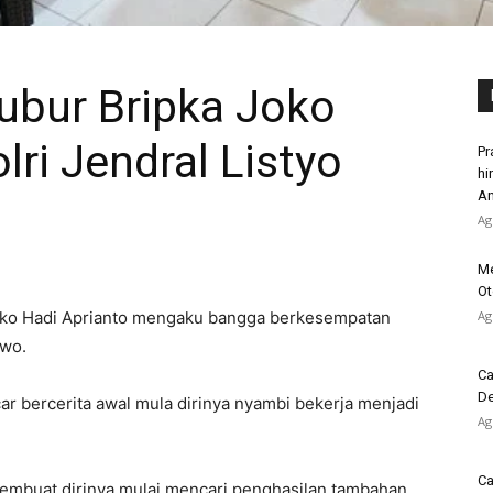
Kubur Bripka Joko
ri Jendral Listyo
Pr
hi
An
Ag
Me
Ot
 Joko Hadi Aprianto mengaku bangga berkesempatan
Ag
owo.
Ca
De
ar bercerita awal mula dirinya nyambi bekerja menjadi
Ag
Ca
embuat dirinya mulai mencari penghasilan tambahan.