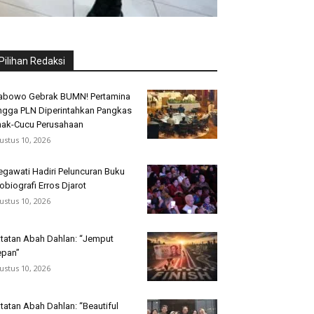
Pilihan Redaksi
abowo Gebrak BUMN! Pertamina
ngga PLN Diperintahkan Pangkas
ak-Cucu Perusahaan
ustus 10, 2026
gawati Hadiri Peluncuran Buku
obiografi Erros Djarot
ustus 10, 2026
tatan Abah Dahlan: “Jemput
pan”
ustus 10, 2026
tatan Abah Dahlan: “Beautiful