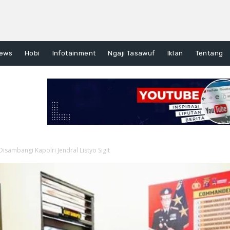
ews
Hobi
Infotainment
Ngaji Tasawuf
Iklan
Tentang
Disambangi Kapolri Jendral Listyo Sigit