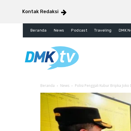
Kontak Redaksi
Beranda
News
Podcast
Traveling
DMK N
Beranda
News
Polisi Penggali Kubur Bripka Joko 