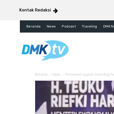
Kontak Redaksi
Beranda
News
Podcast
Traveling
DMK N
Beranda
News
Pemerintah Siapkan Solusi Bagi P