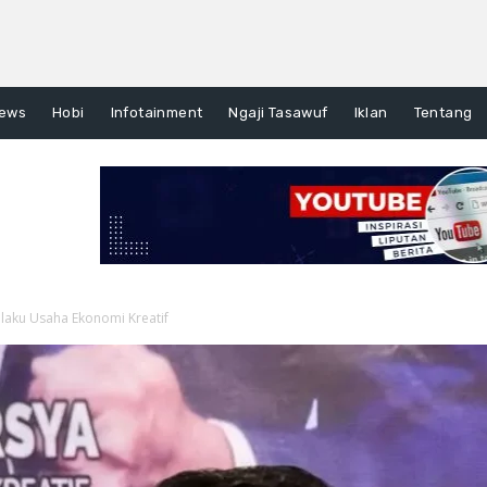
ews
Hobi
Infotainment
Ngaji Tasawuf
Iklan
Tentang
elaku Usaha Ekonomi Kreatif