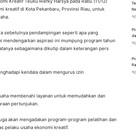
mi Kreatif Teuku Riefky Harsya pada Rabu (11/12)
Te
 kreatif di Kota Pekanbaru, Provinsi Riau, untuk
Ne
Ag
aha.
Pr
ra sebetulnya pendampingan seperti apa yang
da
ami mendengarkan aspirasi ini mumpung program tahun
Ag
katanya sebagaimana dikutip dalam keterangan pers
Pr
Ra
menghadapi kendala dalam mengurus izin
Ag
usaha membenahi layanan untuk memudahkan dan
raan pertunjukan.
 juga akan mengadakan program-program pelatihan dan
 pelaku usaha ekonomi kreatif.