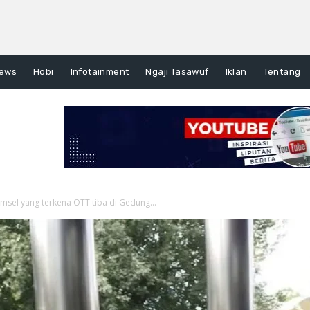
ews
Hobi
Infotainment
Ngaji Tasawuf
Iklan
Tentang
msel yang terkena OTT tiba di Gedung...