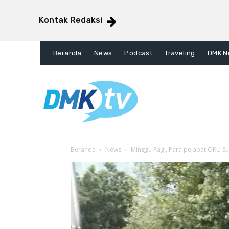
Kontak Redaksi
Beranda
News
Podcast
Traveling
DMK N
Beranda
News
Minggu Pagi, Para pejabat OKU Su