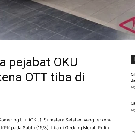
ra pejabat OKU
ena OTT tiba di
Gi
Ba
Ag
Ca
Ag
 Komering Ulu (OKU), Sumatera Selatan, yang terkena
 KPK pada Sabtu (15/3), tiba di Gedung Merah Putih
Pr