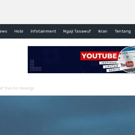
ews
Hobi
Infotainment
Ngaji Tasawuf
Iklan
Tentang
rah” Dari For Revenge