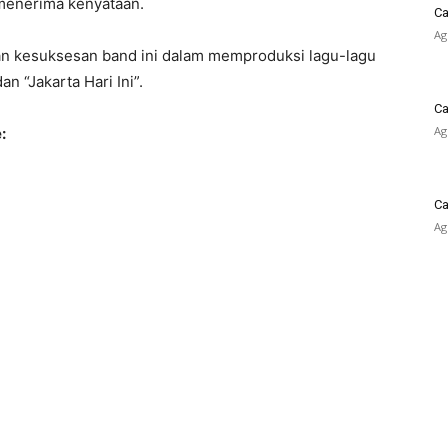
menerima kenyataan.
Ca
Ag
n kesuksesan band ini dalam memproduksi lagu-lagu
n “Jakarta Hari Ini”.
Ca
Ag
:
Ca
Ag