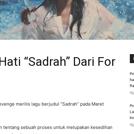
Hati “Sadrah” Dari For
Pr
ha
Ra
Ag
venge merilis lagu berjudul “Sadrah” pada Maret
Pr
La
In
Ag
n tentang sebuah proses untuk melupakan kesedihan