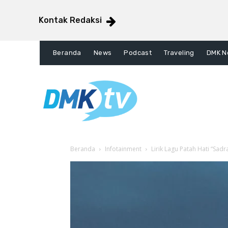
Kontak Redaksi
Beranda
News
Podcast
Traveling
DMK N
Beranda
Infotainment
Lirik Lagu Patah Hati “Sad