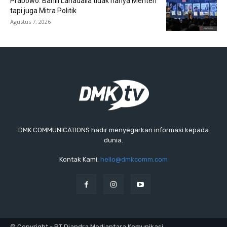
Prabowo: Bahlil Lahadalia tidak hanya Menteri
tapi juga Mitra Politik
Agustus 7, 2026
DMK COMMUNICATIONS hadir menyegarkan informasi kepada
dunia.
Kontak Kami:
hello@dmkcomm.com
© Copyright - PT Diandra Mediantara Komunikasi