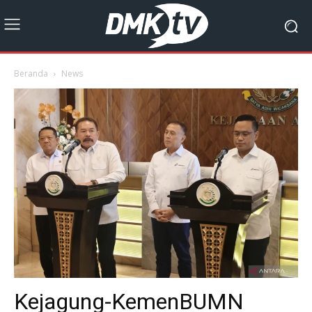
Beranda
News
Kejagung-KemenBUMN