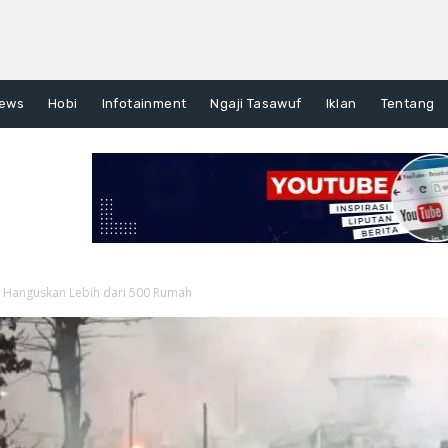
ews
Hobi
Infotainment
Ngaji Tasawuf
Iklan
Tentang
Hanguskan Lebih dari 500 Rumah