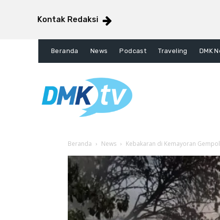
Kontak Redaksi
Beranda
News
Podcast
Traveling
DMK N
Beranda
News
Kebakaran di Kemayoran Gempol 