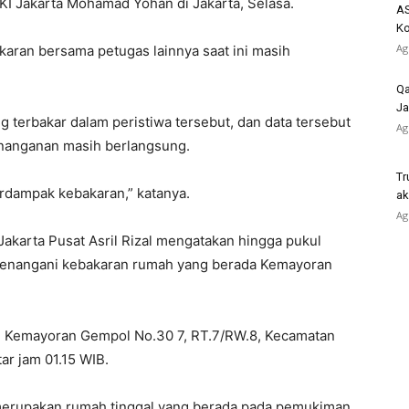
 Jakarta Mohamad Yohan di Jakarta, Selasa.
AS
K
Ag
ran bersama petugas lainnya saat ini masih
Qa
Ja
 terbakar dalam peristiwa tersebut, dan data tersebut
Ag
enanganan masih berlangsung.
Tr
rdampak kebakaran,” katanya.
ak
Ag
akarta Pusat Asril Rizal mengatakan hingga pukul
menangani kebakaran rumah yang berada Kemayoran
lan Kemayoran Gempol No.30 7, RT.7/RW.8, Kecamatan
ar jam 01.15 WIB.
merupakan rumah tinggal yang berada pada pemukiman