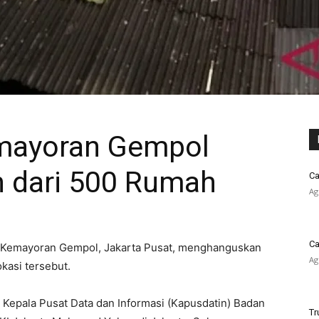
emayoran Gempol
 dari 500 Rumah
Ca
Ag
Ca
an Kemayoran Gempol, Jakarta Pusat, menghanguskan
Ag
okasi tersebut.
 Kepala Pusat Data dan Informasi (Kapusdatin) Badan
Tr