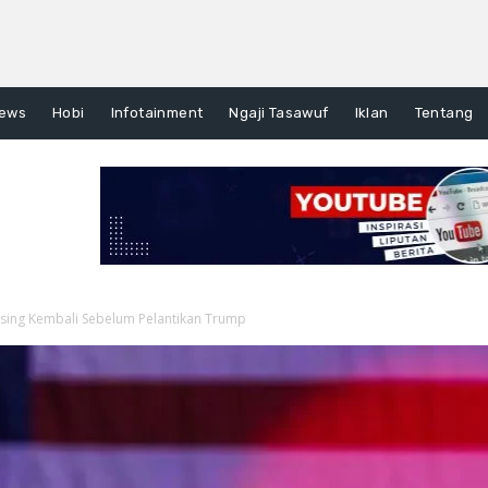
ews
Hobi
Infotainment
Ngaji Tasawuf
Iklan
Tentang
sing Kembali Sebelum Pelantikan Trump