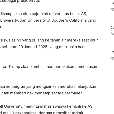
ik sebagai presiden AS.
Ca
Ag
isampaikan oleh sejumlah universitas besar AS,
University, dan University of Southern California yang
r.
Ca
Ag
wa asing yang pulang ke tanah air mereka saat libur
S sebelum 20 Januari 2025, yang merupaka hari
Ca
Ag
atiran Trump akan kembali memberlakukan pembatasan
isa nonmigran yang mengizinkan mereka melanjutkan
ebut tak memberi hak menetap secara permanen.
nell University meminta mahasiswanya kembali ke AS
 atau “berkonsultasi dengan penasihat terkait