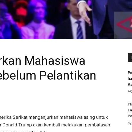
rkan Mahasiswa
ebelum Pelantikan
Pr
ha
Ra
Ag
Pr
La
In
merika Serikat menganjurkan mahasiswa asing untuk
Ag
an Donald Trump akan kembali melakukan pembatasan