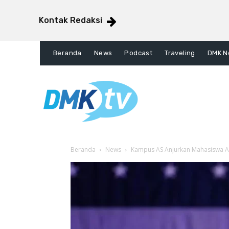
Kontak Redaksi
Beranda
News
Podcast
Traveling
DMK N
Beranda
News
Kampus AS Anjurkan Mahasiswa A