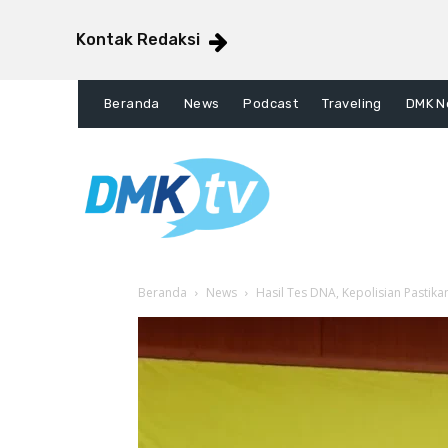
Kontak Redaksi
Beranda
News
Podcast
Traveling
DMK N
Beranda
News
Hasil Tes DNA, Kepolisian Pastikan