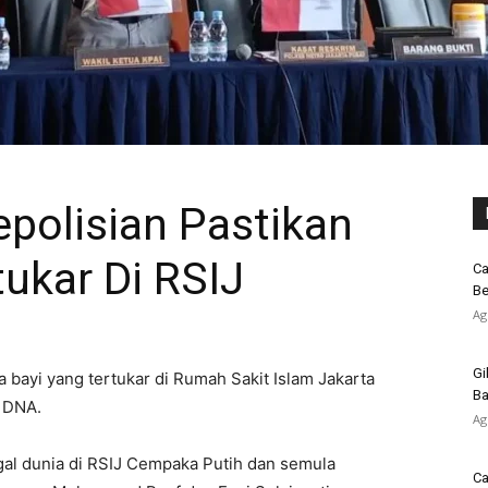
epolisian Pastikan
tukar Di RSIJ
Ca
Be
Ag
Gi
 bayi yang tertukar di Rumah Sakit Islam Jakarta
Ba
s DNA.
Ag
ggal dunia di RSIJ Cempaka Putih dan semula
Ca