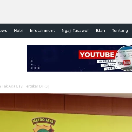
ews
Hobi
Infotainment
Ngaji Tasawuf
Iklan
Tentang
 Tak Ada Bayi Tertukar Di RSIJ