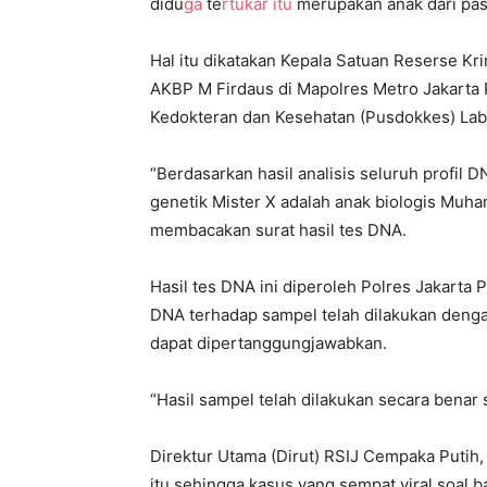
didu
ga
te
rtukar itu
merupakan anak dari pa
Hal itu dikatakan Kepala Satuan Reserse Kri
AKBP M Firdaus di Mapolres Metro Jakarta 
Kedokteran dan Kesehatan (Pusdokkes) Lab
“Berdasarkan hasil analisis seluruh profil 
genetik Mister X adalah anak biologis Muham
membacakan surat hasil tes DNA.
Hasil tes DNA ini diperoleh Polres Jakarta 
DNA terhadap sampel telah dilakukan deng
dapat dipertanggungjawabkan.
“Hasil sampel telah dilakukan secara benar 
Direktur Utama (Dirut) RSIJ Cempaka Putih,
itu sehingga kasus yang sempat viral soal ba