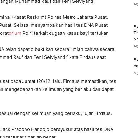
sangan Muhammad Rauf dan Feni Selviyanti.
Ag
minal (Kasat Reskrim) Polres Metro Jakarta Pusat,
Pusat, Selasa, menyampaikan hasil tes DNA Pusat
Pr
orat
orium
Polri terkait dugaan kasus bayi tertukar.
Te
Ne
Ag
DNA telah dapat dibuktikan secara ilmiah bahwa secara
mad Rauf dan Feni Selviyanti,” kata Firdaus saat
Pr
da
Ag
Pusat pada Jumat (20/12) lalu. Firdaus memastikan, tes
an mengedepankan keilmuan yang berlaku dan dapat
sesuai dengan keilmuan yang berlaku,” ujar Firdaus.
 Jack Pradono Handojo bersyukur atas hasil tes DNA
yi tertukar tidaklah benar.