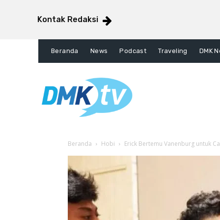
Kontak Redaksi
Beranda
News
Podcast
Traveling
DMK N
Beranda
Hobi
Erick Bertemu Vanenburg untuk Ca