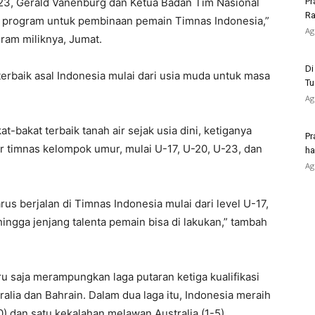
23, Gerald Vanenburg dan Ketua Badan Tim Nasional
Pr
Ra
g program untuk pembinaan pemain Timnas Indonesia,”
Ag
ram miliknya, Jumat.
Di
terbaik asal Indonesia mulai dari usia muda untuk masa
Tu
Ag
-bakat terbaik tanah air sejak usia dini, ketiganya
Pr
 timnas kelompok umur, mulai U-17, U-20, U-23, dan
ha
Ag
us berjalan di Timnas Indonesia mulai dari level U-17,
hingga jenjang talenta pemain bisa di lakukan,” tambah
ru saja merampungkan laga putaran ketiga kualifikasi
alia dan Bahrain. Dalam dua laga itu, Indonesia meraih
 dan satu kekalahan melawan Australia (1-5).