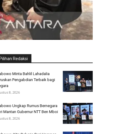
Pilihan Redaksi
abowo Minta Bahlil Lahadalia
ruskan Pengabdian Terbaik bagi
gara
ustus 8, 2026
abowo Ungkap Rumus Bernegara
ri Mantan Gubernur NTT Ben Mboi
ustus 8, 2026