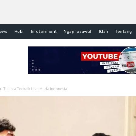
ews
Hobi
Infotainment
Ngaji Tasawuf
Iklan
Tentang
ri Talenta Terbaik Usia Muda Indonesia