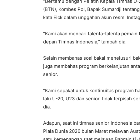
“Bertemu dengan Pelatih Kepala Timnas U-
(BTN), Kombes Pol, Bapak Sumardji tentan
kata Eick dalam unggahan akun resmi Instag
“Kami akan mencari talenta-talenta pemain 
depan Timnas Indonesia,” tambah dia.
Selain membahas soal bakal menelusuri bakat
juga membahas program berkelanjutan antar
senior.
“Kami sepakat untuk kontinuitas program har
lalu U-20, U23 dan senior, tidak terpisah se
dia.
Adapun, saat ini timnas senior Indonesia ba
Piala Dunia 2026 bulan Maret melawan Austr
satu kemenangan saat melawan Bahrain (1-0)