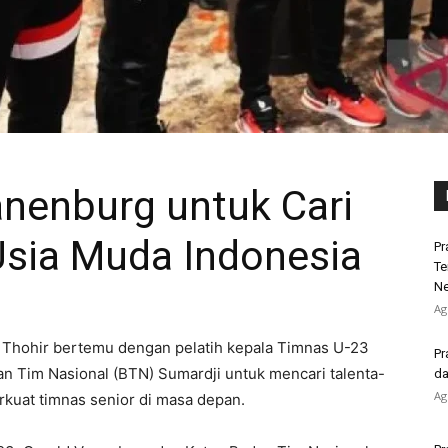
anenburg untuk Cari
Usia Muda Indonesia
Pr
Te
Ne
Ag
 Thohir bertemu dengan pelatih kepala Timnas U-23
Pr
n Tim Nasional (BTN) Sumardji untuk mencari talenta-
da
Ag
rkuat timnas senior di masa depan.