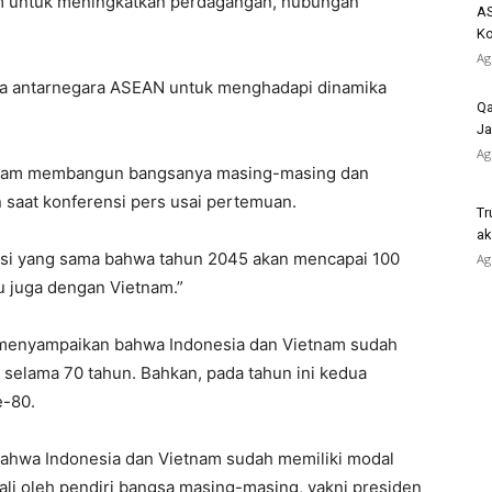
m untuk meningkatkan perdagangan, hubungan
AS
K
Ag
a antarnegara ASEAN untuk menghadapi dinamika
Qa
Ja
Ag
dalam membangun bangsanya masing-masing dan
 saat konferensi pers usai pertemuan.
Tr
ak
visi yang sama bahwa tahun 2045 akan mencapai 100
Ag
u juga dengan Vietnam.”
 menyampaikan bahwa Indonesia dan Vietnam sudah
selama 70 tahun. Bahkan, pada tahun ini kedua
e-80.
 bahwa Indonesia dan Vietnam sudah memiliki modal
ali oleh pendiri bangsa masing-masing, yakni presiden