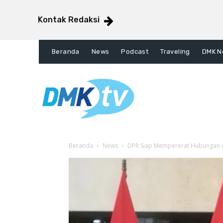
Kontak Redaksi
Beranda
News
Podcast
Traveling
DMK N
Beranda
News
DPR Siap Mempererat Hubungan d