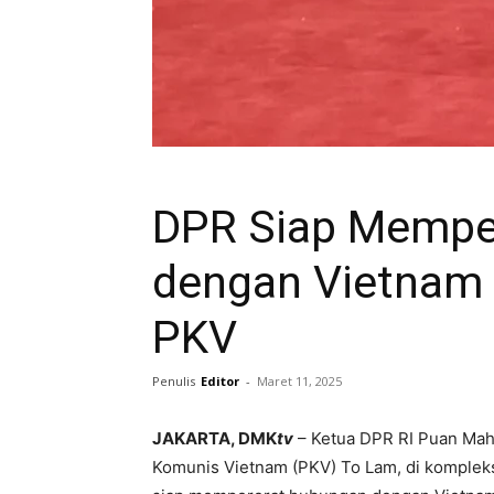
DPR Siap Mempe
dengan Vietnam 
PKV
Penulis
Editor
-
Maret 11, 2025
JAKARTA, DMK
tv
– Ketua DPR RI Puan Mah
Komunis Vietnam (PKV) To Lam, di komplek