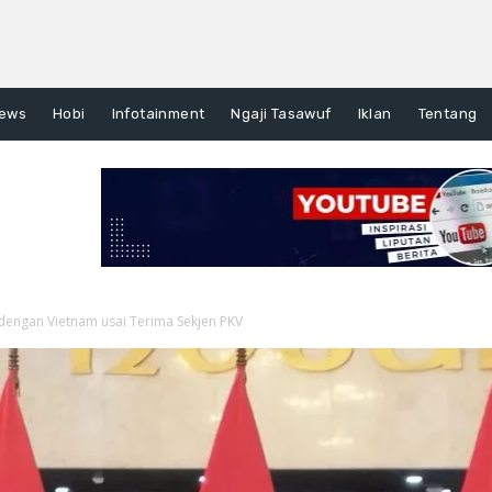
ews
Hobi
Infotainment
Ngaji Tasawuf
Iklan
Tentang
engan Vietnam usai Terima Sekjen PKV