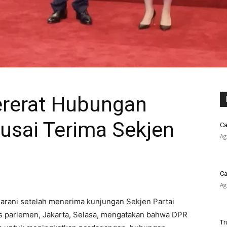
rerat Hubungan
usai Terima Sekjen
Ca
Ag
Ca
Ag
arani setelah menerima kunjungan Sekjen Partai
s parlemen, Jakarta, Selasa, mengatakan bahwa DPR
Tr