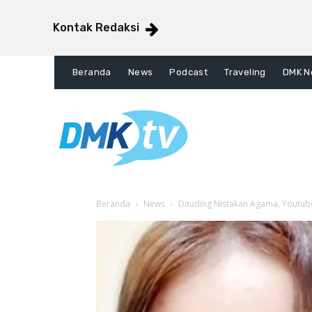
Kontak Redaksi
Beranda
News
Podcast
Traveling
DMK N
Beranda
News
Dituding Nistakan Agama, Youtube