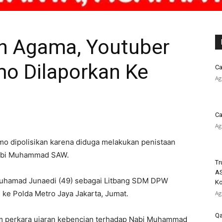
an Agama, Youtuber
mo Dilaporkan Ke
Ca
Ag
Ca
Ag
mo dipolisikan karena diduga melakukan penistaan
Nabi Muhammad SAW.
Tr
AS
Muhamad Junaedi (49) sebagai Litbang SDM DPW
K
 ke Polda Metro Jaya Jakarta, Jumat.
Ag
Qa
m perkara ujaran kebencian terhadap Nabi Muhammad