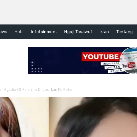
ews
Hobi
Infotainment
Ngaji Tasawuf
Iklan
Tentang
r Agatha Of Palermo Dilaporkan Ke Polisi