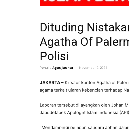
Dituding Nistak
Agatha Of Paler
Polisi
Penulis
Agus Jauhari
-
November 2, 2024
JAKARTA
– Kreator konten Agatha of Paler
agama terkait ujaran kebencian terhadap 
Laporan tersebut dilayangkan oleh Johan 
Jabodetabek Apologet Islam Indonesia (API)
“Mendampingi pelapor, saudara Johan dala