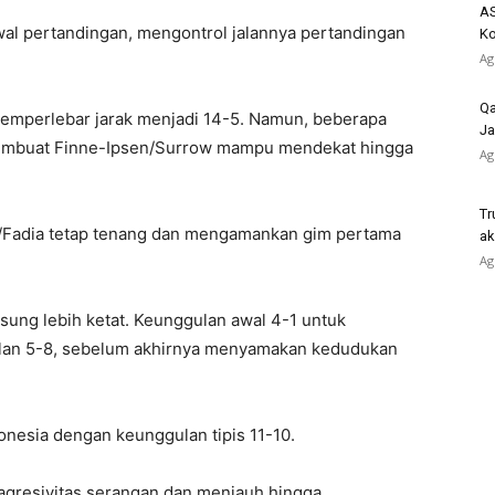
AS
wal pertandingan, mengontrol jalannya pertandingan
K
Ag
Qa
memperlebar jarak menjadi 14-5. Namun, beberapa
Ja
 membuat Finne-Ipsen/Surrow mampu mendekat hingga
Ag
Tr
i/Fadia tetap tenang dan mengamankan gim pertama
ak
Ag
ung lebih ketat. Keunggulan awal 4-1 untuk
galan 5-8, sebelum akhirnya menyamakan kedudukan
donesia dengan keunggulan tipis 11-10.
 agresivitas serangan dan menjauh hingga