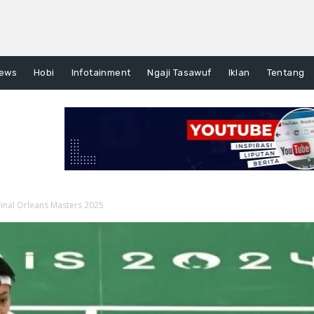
ews
Hobi
Infotainment
Ngaji Tasawuf
Iklan
Tentang
Final Orleans Masters 2025