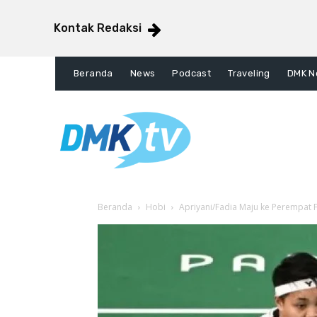
Kontak Redaksi
Beranda
News
Podcast
Traveling
DMK N
Beranda
Hobi
Apriyani/Fadia Maju ke Perempat 