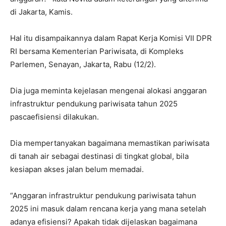
di Jakarta, Kamis.
Hal itu disampaikannya dalam Rapat Kerja Komisi VII DPR
RI bersama Kementerian Pariwisata, di Kompleks
Parlemen, Senayan, Jakarta, Rabu (12/2).
Dia juga meminta kejelasan mengenai alokasi anggaran
infrastruktur pendukung pariwisata tahun 2025
pascaefisiensi dilakukan.
Dia mempertanyakan bagaimana memastikan pariwisata
di tanah air sebagai destinasi di tingkat global, bila
kesiapan akses jalan belum memadai.
“Anggaran infrastruktur pendukung pariwisata tahun
2025 ini masuk dalam rencana kerja yang mana setelah
adanya efisiensi? Apakah tidak dijelaskan bagaimana