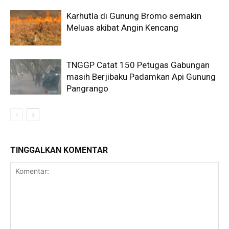
Karhutla di Gunung Bromo semakin
Meluas akibat Angin Kencang
TNGGP Catat 150 Petugas Gabungan
masih Berjibaku Padamkan Api Gunung
Pangrango
TINGGALKAN KOMENTAR