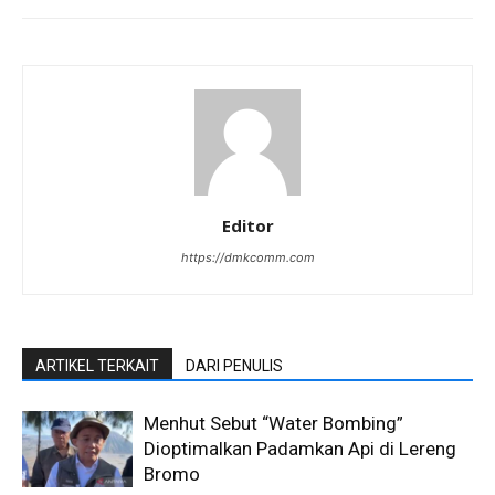
Editor
https://dmkcomm.com
ARTIKEL TERKAIT
DARI PENULIS
Menhut Sebut “Water Bombing”
Dioptimalkan Padamkan Api di Lereng
Bromo