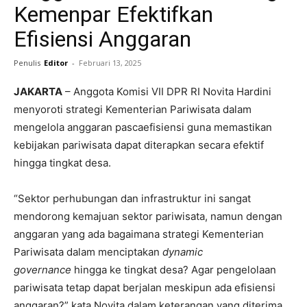
Kemenpar Efektifkan
Efisiensi Anggaran
Penulis
Editor
-
Februari 13, 2025
JAKARTA
– Anggota Komisi VII DPR RI Novita Hardini
menyoroti strategi Kementerian Pariwisata dalam
mengelola anggaran pascaefisiensi guna memastikan
kebijakan pariwisata dapat diterapkan secara efektif
hingga tingkat desa.
“Sektor perhubungan dan infrastruktur ini sangat
mendorong kemajuan sektor pariwisata, namun dengan
anggaran yang ada bagaimana strategi Kementerian
Pariwisata dalam menciptakan
dynamic
governance
hingga ke tingkat desa? Agar pengelolaan
pariwisata tetap dapat berjalan meskipun ada efisiensi
anggaran?” kata Novita dalam keterangan yang diterima